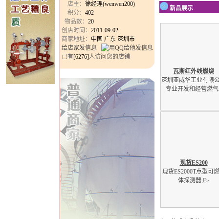
店主：
徐经理(wenwen200)
新品展示
积分：
402
物品数：
20
创店时间：
2011-09-02
商家地址：
中国 广东 深圳市
给店家发信息
已有
[6276]
人访问您的店铺
瓦斯红外线燃烧
深圳亚威华工业有限
专业开发和经营燃气
现货ES200
现货ES2000T点型可
体探测器,E
>