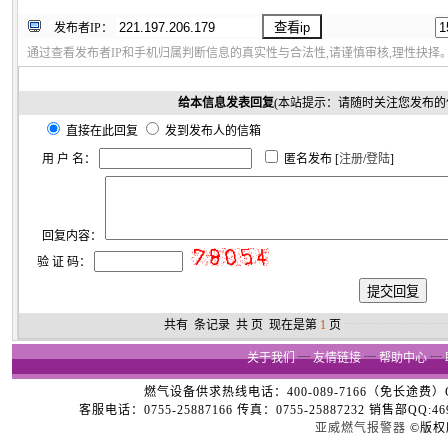
发布者IP：
通过查看发布者IP和手机归属判断信息的真实性与合法性,请谨慎审核,理性抉择
给本信息发表回复
(本站提示：请随时关注您发布的
直接在此回复
发到发布人的信箱
用 户 名：
匿名发布 [
注册
/
登陆
]
回复内容：
验 证 码：
共有
条记录 共
页 现在是第
1
页
┈┈┈┈┈┈┈┈
关于我们
┈
友情链接
┈
帮助中心
┈
燃气设备供求热线电话：400-089-7166（免长途费）Copyright
客服电话：0755-25887166 传真：0755-25887232 销售部QQ:4696
亚威燃气报警器
©版权