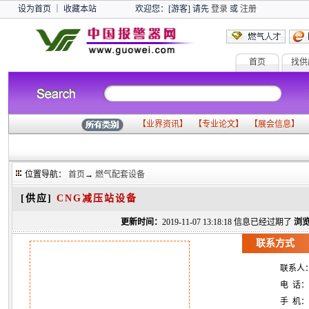
设为首页
｜
收藏本站
欢迎您：[游客] 请先
登录
或
注册
首页
找供
【
业界资讯
】 【
专业论文
】 【
展会信息
】 
位置导航：
首页
→
燃气配套设备
[供应]
CNG减压站设备
更新时间：
2019-11-07 13:18:18 信息已经过期了
浏览
联系方式
联系人
电 话：
手 机：