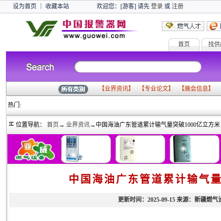
设为首页
｜
收藏本站
欢迎您：[游客] 请先
登录
或
注册
首页
找供
【
业界资讯
】 【
专业论文
】 【
展会信息
】 
热门:
燃气设备
气化器
报警器
计量检测
测试仪表
管道阀门
加气动力
低温设备
燃
位置导航：
首页
→
业界资讯
→中国海油广东管道累计输气量突破1000亿立方米
中国海油广东管道累计输气量
更新时间：2025-09-15 来源：新疆燃