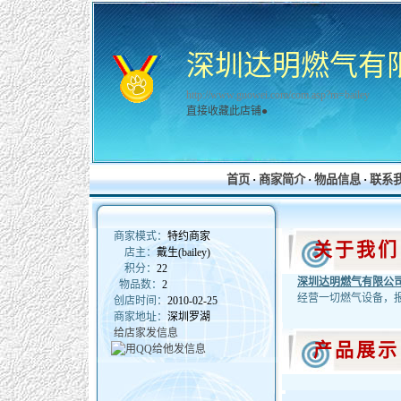
深圳达明燃气有
http://www.guowei.com/com.asp?m=bailey
直接收藏此店铺●
首页
·
商家简介
·
物品信息
·
联系
商家模式：
特约商家
关于我
店主：
戴生(bailey)
积分：
22
深圳达明燃气有限公
物品数：
2
经营一切燃气设备，
创店时间：
2010-02-25
商家地址：
深圳罗湖
给店家发信息
产品展示