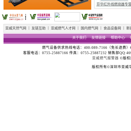
芬华红外线燃烧器专
亚威天然气网
｜
友链互助
｜
亚威燃气人才网
｜
国内燃气网
｜
食品设备网
｜
新
关于我们
┈
友情链接
┈
帮助中心
┈
燃气设备供求热线电话：400-089-7166（免长途费）Copyright
客服电话：0755-25887166 传真：0755-25887232 销售部QQ:4696
亚威燃气报警器
©版权
版权所有©深圳市亚威