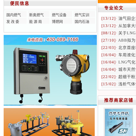
便民信息
专业论文
国内燃气
新奥燃气
燃气设备
燃气实训
[13/12]·
油气田企
发 改 委
能 源 局
博燃网
国内石油
[13/12]·
从加拿大
[08/12]·
关于LN
[27/10]·
ABB拟
[22/03]·
北京首座
[16/04]·
车用液化
[16/04]·
LNG气
[16/04]·
城市天然
[22/02]·
超细干粉
[15/02]·
浅析气体
推荐商家店铺