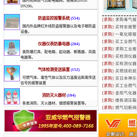
国内名牌燃气切断电磁阀，规格从DN10-
DN200。
防盗监控报警系统
(554)
[求购]
·
求购毒气报
国内外品牌红外线防盗报警器以及电子眼防盗
[求购]
·
买特安报警器
设备。
[求购]
·
一氧化碳报
[求购]
·
买工业燃气报
仪器仪表防暴电器
(204)
[求购]
·
求购工业报
类防爆灯具、配电箱、起动器、断路器、风扇
[求购]
·
买检测仪器器
电器等。
[求购]
·
买检测仪器器
气体检测变送装置
(152)
[求购]
·
买燃烧机就找
可燃气体、毒性气体以及压力温度远距离传送
[求购]
·
买日本神乐切
信号的报警装置
[求购]
·
买工业燃气报
[求购]
·
金阳气化器
消防灭火器材
(104)
[求购]
·
楼栋调压箱
各类消防、灭火器材、烟感报警装置等。
[求购]
·
燃气切断阀/