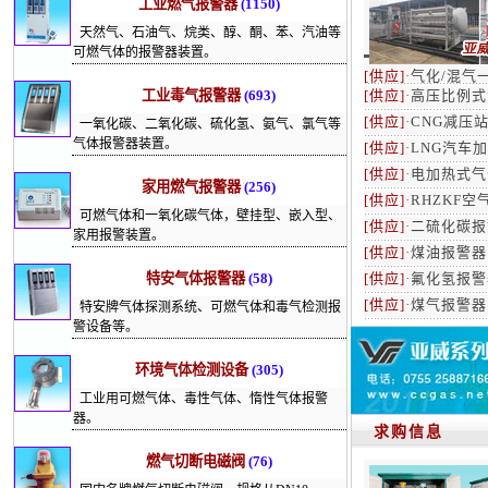
工业燃气报警器
(1150)
天然气、石油气、烷类、醇、酮、苯、汽油等
可燃气体的报警器装置。
[供应]
·
气化/混气
工业毒气报警器
(693)
[供应]
·
高压比例式
[供应]
·
CNG减压
一氧化碳、二氧化碳、硫化氢、氨气、氯气等
气体报警器装置。
[供应]
·
LNG汽车
[供应]
·
电加热式气
家用燃气报警器
(256)
[供应]
·
RHZKF
可燃气体和一氧化碳气体，壁挂型、嵌入型、
[供应]
·
二硫化碳报
家用报警装置。
[供应]
·
煤油报警器
特安气体报警器
(58)
[供应]
·
氟化氢报警
[供应]
·
煤气报警器
特安牌气体探测系统、可燃气体和毒气检测报
警设备等。
环境气体检测设备
(305)
工业用可燃气体、毒性气体、惰性气体报警
器。
求购信息
燃气切断电磁阀
(76)